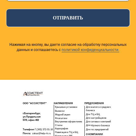
ОТПРАВИТЬ
Нажимая на кнопку, вы даете согласие на обработку персональных
данных и соглашаетесь c
политикой конфиденциальности.
ООО "АССИСТЕНТ"
НАПРАВЛЕНИЯ
ПРЕДЛОЖЕНИЯ
Крышные установки
Для малого и среднего
бизнеса
Вывески
г.Екатеринбург,
Для ТЦ и БЦ
Жидкий акрил
ул.Предельная
Для застройщиков
Флагштоки
57/3, офис 402
Внутреннее оформление
Для сетевых компаний
Стелы
Для крупного бизнеса
Аэрография
Телефон:
+7 (343) 372-01-16
Для гос.предприятий
Навигация в ТЦ и БЦ
Почта:
zakaz@help-rk.ru
О КОМПАНИИ
Навигация в ЖК