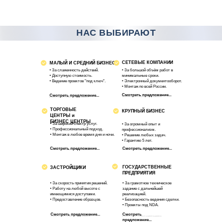
НАС ВЫБИРАЮТ
СЕТЕВЫЕ КОМПАНИИ
МАЛЫЙ И СРЕДНИЙ БИЗНЕС
• За слаженность действий.
• За большой объём работ в
• Доступную стоимость.
минимальные сроки.
• Ведение проектов "под ключ".
• Электронный документооборот.
• Монтаж по всей России.
Смотреть предложение...
Смотреть предложение...
ТОРГОВЫЕ
КРУПНЫЙ БИЗНЕС
ЦЕНТРЫ и
БИЗНЕС ЦЕНТРЫ
• За широкий спектр услуг.
• За огромный опыт и
• Профессиональный подход.
профессионализм.
• Монтаж в любое время дня и ночи.
• Решение любых задач.
• Гарантию 5 лет.
Смотреть предложение...
Смотреть предложение...
ГОСУДАРСТВЕННЫЕ
ЗАСТРОЙЩИКИ
ПРЕДПРИЯТИЯ
• За скорость принятия решений.
• За грамотное техническое
• Работу на любой высоте с
задание с дальнейшей
имеющимися доступами.
реализацией.
• Предоставление образцов.
• Безопасность ведения сделки.
• Проекты под NDA.
Смотреть предложение...
Смотреть
предложение...